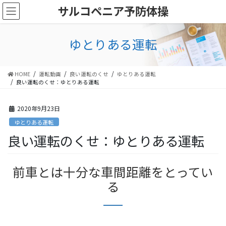
コ
ナ
サルコペニア予防体操
ン
ビ
テ
ゲ
ン
ー
ゆとりある運転
ツ
シ
に
ョ
移
ン
HOME
運転動画
良い運転のくせ
ゆとりある運転
動
に
良い運転のくせ：ゆとりある運転
移
動
2020年9月23日
ゆとりある運転
良い運転のくせ：ゆとりある運転
前車とは十分な車間距離をとってい
る