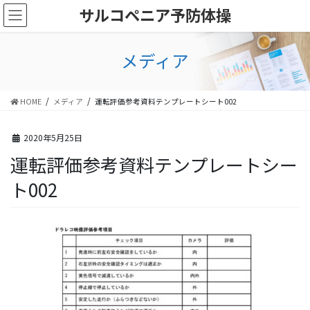
コ
ナ
サルコペニア予防体操
ン
ビ
テ
ゲ
ン
ー
メディア
ツ
シ
に
ョ
移
ン
HOME
メディア
運転評価参考資料テンプレートシート002
動
に
移
動
2020年5月25日
運転評価参考資料テンプレートシー
ト002