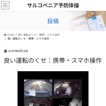
コ
ナ
サルコペニア予防体操
ン
ビ
テ
ゲ
ン
ー
投稿
ツ
シ
に
ョ
移
ン
HOME
良い運転のくせ：携帯・スマホ操作
動
に
良い運転のくせ：携帯・スマホ操作
移
動
2020年8月24日
良い運転のくせ：携帯・スマホ操作