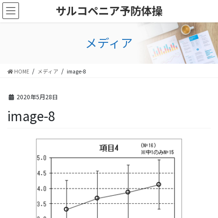
コ
ナ
サルコペニア予防体操
ン
ビ
テ
ゲ
ン
ー
メディア
ツ
シ
に
ョ
移
ン
HOME
メディア
image-8
動
に
移
動
2020年5月28日
image-8