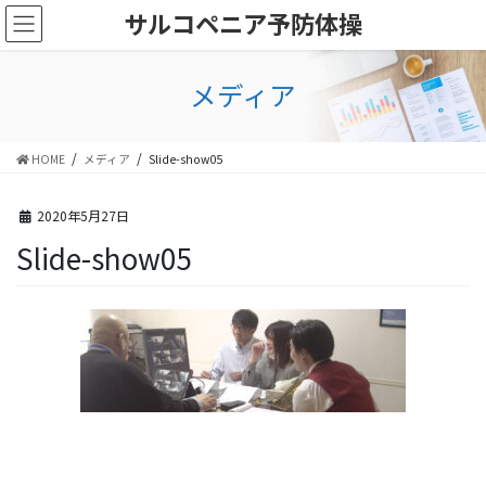
コ
ナ
サルコペニア予防体操
ン
ビ
テ
ゲ
ン
ー
メディア
ツ
シ
に
ョ
移
ン
HOME
メディア
Slide-show05
動
に
移
動
2020年5月27日
Slide-show05